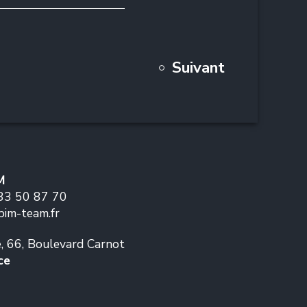
Suivant
M
83 50 87 70
bim-team.fr
ie, 66, Boulevard Carnot
ce